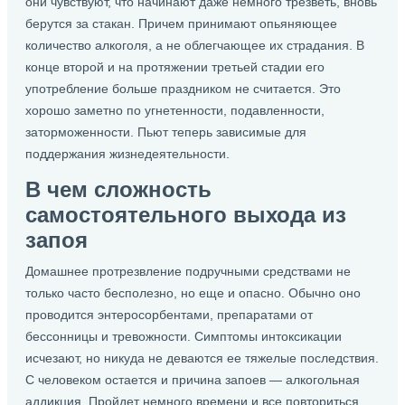
они чувствуют, что начинают даже немного трезветь, вновь
берутся за стакан. Причем принимают опьяняющее
количество алкоголя, а не облегчающее их страдания. В
конце второй и на протяжении третьей стадии его
употребление больше праздником не считается. Это
хорошо заметно по угнетенности, подавленности,
заторможенности. Пьют теперь зависимые для
поддержания жизнедеятельности.
В чем сложность
самостоятельного выхода из
запоя
Домашнее протрезвление подручными средствами не
только часто бесполезно, но еще и опасно. Обычно оно
проводится энтеросорбентами, препаратами от
бессонницы и тревожности. Симптомы интоксикации
исчезают, но никуда не деваются ее тяжелые последствия.
С человеком остается и причина запоев — алкогольная
аддикция. Пройдет немного времени и все повториться.