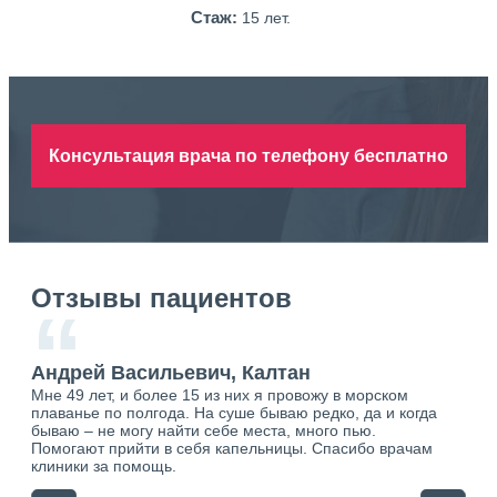
Стаж:
15 лет.
Консультация врача по телефону бесплатно
Отзывы пациентов
“
ан
Андрей Васильевич, Калтан
Ан
Мне 49 лет, и более 15 из них я провожу в морском
Хоч
о.
плаванье по полгода. На суше бываю редко, да и когда
тол
ю.
бываю – не могу найти себе места, много пью.
себя
Помогают прийти в себя капельницы. Спасибо врачам
свя
клиники за помощь.
вый
отн