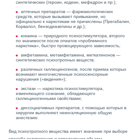
синтетических (героин, кодеин, мефедрон и пр.);
аптечных препаратов — фармакологических
средств, которые вызывают привыкание, но
официально к наркотикам не причислены (Прегабалин,
Корвалол, бензодиазепины и др.);
кокаина — природного психостимулятора, второго
по значимости после опиатов «проблемного
наркотика», быстро провоцирующего зависимость;
амфетамина, метамфетамина, меткатинонов —
синтетических психотропных веществ;
различных галлюциногенов, после приема которых
возникают многочисленные психосенсорные
нарушения («видения»);
экстази — наркотика-психостимулятора,
изменяющего сознание, обладающего
галлюциногенными свойствами;
диссоциативных препаратов, с помощью которых в
хирургии выполняют неингаляционную общую
анестезию.
Вид психотропного вещества имеет значение при выборе
способа кодирования и определении объема