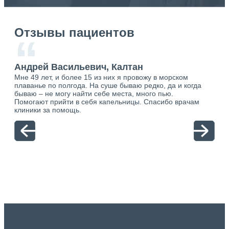
Отзывы пациентов
“
ан
Андрей Васильевич, Калтан
Ан
Мне 49 лет, и более 15 из них я провожу в морском
Хоч
о.
плаванье по полгода. На суше бываю редко, да и когда
тол
ю.
бываю – не могу найти себе места, много пью.
себя
Помогают прийти в себя капельницы. Спасибо врачам
свя
клиники за помощь.
вый
отн