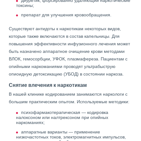
диуретик, форсированно удаляющий наркотические
токсины;
препарат для улучшения кровообращения.
Существуют антидоты к наркотикам некоторых видов,
которые также включаются в состав капельницы. Для
повышения эффективности инфузионного лечения может
быть назначено аппаратное очищение крови методами
ВЛОК, гемосорбции, УФОК, плазмафереза. Пациентам с
опийными наркоманиями проводят ультрабыструю
опиоидную детоксикацию (УБОД) в состоянии наркоза.
Снятие влечения к наркотикам
В нашей клинике кодированием занимаются наркологи с
большим практическим опытом. Используемые методики:
психофармакотерапическая — кодировка
налоксоном или налтрексоном при опийных
наркоманиях;
аппаратные варианты — применение
низкочастотных токов, электромагнитных импульсов,