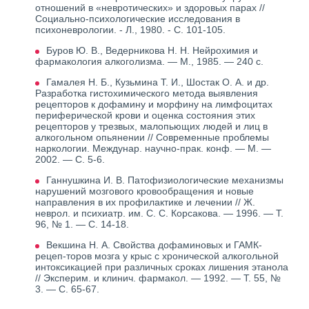
отношений в «невротических» и здоровых парах //
Социально-психологические исследования в
психоневрологии. - Л., 1980. - С. 101-105.
Буров Ю. В., Ведерникова Н. Н. Нейрохимия и
фармакология алкоголизма. — М., 1985. — 240 с.
Гамалея Н. Б., Кузьмина Т. И., Шостак О. А. и др.
Разработка гистохимического метода выявления
рецепторов к дофамину и морфину на лимфоцитах
периферической крови и оценка состояния этих
рецепторов у трезвых, малопьющих людей и лиц в
алкогольном опьянении // Современные проблемы
наркологии. Междунар. научно-прак. конф. — М. —
2002. — С. 5-6.
Ганнушкина И. В. Патофизиологические механизмы
нарушений мозгового кровообращения и новые
направления в их профилактике и лечении // Ж.
неврол. и психиатр. им. С. С. Корсакова. — 1996. — Т.
96, № 1. — С. 14-18.
Векшина Н. А. Свойства дофаминовых и ГАМК-
рецеп-торов мозга у крыс с хронической алкогольной
интоксикацией при различных сроках лишения этанола
// Эксперим. и клинич. фармакол. — 1992. — Т. 55, №
3. — С. 65-67.