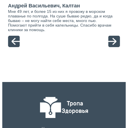
“
ан
Андрей Васильевич, Калтан
Ан
Мне 49 лет, и более 15 из них я провожу в морском
Хоч
о.
плаванье по полгода. На суше бываю редко, да и когда
тол
ю.
бываю – не могу найти себе места, много пью.
себя
Помогают прийти в себя капельницы. Спасибо врачам
свя
клиники за помощь.
вый
отн