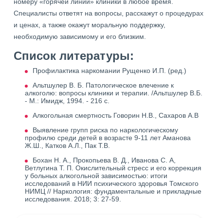
номеру «горячей линии» клиники в любое время.
Специалисты ответят на вопросы, расскажут о процедурах
и ценах, а также окажут моральную поддержку,
необходимую зависимому и его близким.
Список литературы:
Профилактика наркомании Рущенко И.П. (ред.)
Альтшулер В. Б. Патологическое влечение к
алкоголю: вопросы клиники и терапии. /Альтшулер В.Б.
- М.: Имидж, 1994. - 216 с.
Алкогольная смертность Говорин Н.В., Сахаров А.В
Выявление групп риска по наркологическому
профилю среди детей в возрасте 9-11 лет Аманова
Ж.Ш., Катков А.Л., Пак Т.В.
Бохан Н. А., Прокопьева В. Д., Иванова С. А,
Ветлугина Т. П. Окислительный стресс и его коррекция
у больных алкогольной зависимостью: итоги
исследований в НИИ психического здоровья Томского
НИМЦ // Наркология: фундаментальные и прикладные
исследования. 2018; 3: 27-59.