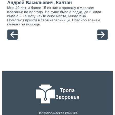
ан
Андрей Васильевич, Калтан
Ан
Мне 49 лет, и более 15 из них я провожу в морском
Хоч
о.
плаванье по полгода. На суше бываю редко, да и когда
тол
ю.
бываю – не могу найти себе места, много пью.
себя
Помогают прийти в себя капельницы. Спасибо врачам
свя
клиники за помощь.
вый
отн
Наркологическая клиника