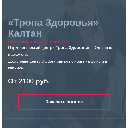
Обеспечивает безопасное пространство для
откровенности. Помогает принять решение о
продолжении терапии. Бесплатная консультация
снижает тревогу перед началом терапии. Пациент
получает первые рекомендации. Это помогает
«Тропа Здоровья»
сформировать доверие. Сессия дает первые результаты.
Консультация создает основу для дальнейшей работы.
Калтан
НАРКОЛОГИЧЕСКАЯ КЛИНИКА
Наркологический центр
«Тропа Здоровья»
. Опытные
наркологи.
Доступные цены. Эффективная помощь на дому и в
клинике.
От 2100 руб.
Заказать звонок