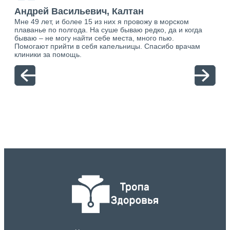
“
ан
Андрей Васильевич, Калтан
Ан
Мне 49 лет, и более 15 из них я провожу в морском
Хоч
о.
плаванье по полгода. На суше бываю редко, да и когда
тол
ю.
бываю – не могу найти себе места, много пью.
себя
Помогают прийти в себя капельницы. Спасибо врачам
свя
клиники за помощь.
вый
отн