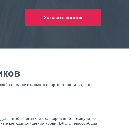
Заказать звонок
иков
особо предпочитаемого спиртного напитка, его
дств, чтобы организм форсированно покинули все
тные методы очищения крови (ВЛОК, гемосорбция,