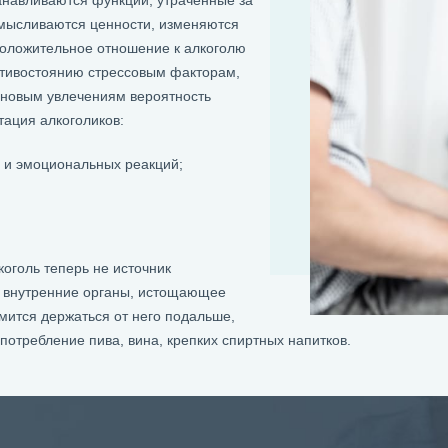
навливаются функции, утраченные за
мысливаются ценности, изменяются
Положительное отношение к алкоголю
ротивостоянию стрессовым факторам,
 новым увлечениям вероятность
тация алкоголиков:
 и эмоциональных реакций;
оголь теперь не источник
е внутренние органы, истощающее
мится держаться от него подальше,
потребление пива, вина, крепких спиртных напитков.