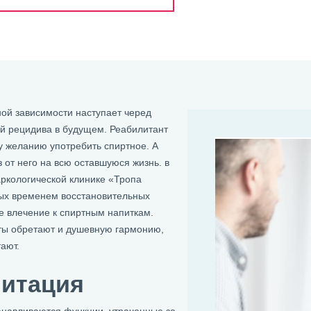
ой зависимости наступает черед
ой рецидива в будущем. Реабилитант
у желанию употребить спиртное. А
 от него на всю оставшуюся жизнь. в
аркологической клинике «Тропа
ых временем восстановительных
е влечение к спиртным напиткам.
ты обретают и душевную гармонию,
ают.
литация