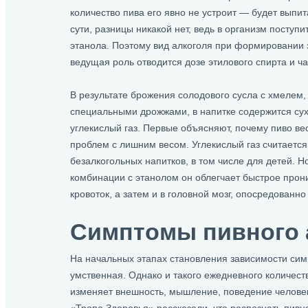
количество пива его явно не устроит — будет выпит
сути, разницы никакой нет, ведь в организм поступ
этанола. Поэтому вид алкоголя при формировании 
ведущая роль отводится дозе этилового спирта и ча
В результате брожения солодового сусла с хмелем,
специальными дрожжами, в напитке содержится сух
углекислый газ. Первые объясняют, почему пиво ве
проблем с лишним весом. Углекислый газ считается
безалкогольных напитков, в том числе для детей. Н
комбинации с этанолом он облегчает быстрое прон
кровоток, а затем и в головной мозг, опосредованно
Симптомы пивного 
На начальных этапах становления зависимости сим
умственная. Однако и такого ежедневного количест
изменяет внешность, мышление, поведение человека