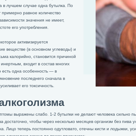
а в лучшем случае одна бутылка. По
ит примерно равное количество
зависимости значения не имеет,
стоте его употребления.
 которое активизируется
ие веществе (в основном углеводы) и
сьма калорийно, становится причиной
 инертным, входит в состав многих
о есть одна особенность — в
икновение последнего сначала в
 усиливает его токсичность.
алкоголизма
птомы выражены слабо. 1-2 бутылки не делают человека сильно пь
ва достаточно, чтобы через несколько месяцев организм без пива у
. Лицо теперь постоянно одутловато, отечны кисти и лодыжки, ус