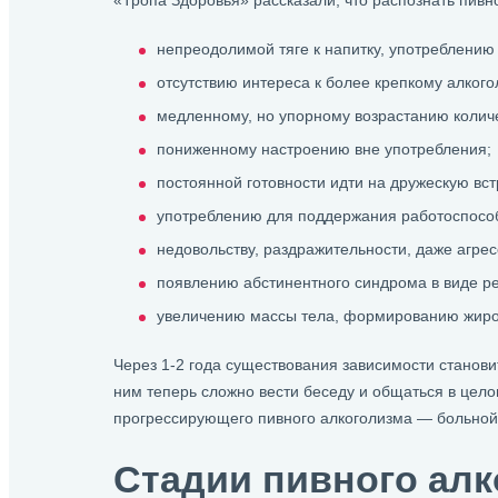
«Тропа Здоровья» рассказали, что распознать пивн
непреодолимой тяге к напитку, употреблению
отсутствию интереса к более крепкому алкого
медленному, но упорному возрастанию количе
пониженному настроению вне употребления;
постоянной готовности идти на дружескую встр
употреблению для поддержания работоспосо
недовольству, раздражительности, даже агрес
появлению абстинентного синдрома в виде ре
увеличению массы тела, формированию жиров
Через 1-2 года существования зависимости станови
ним теперь сложно вести беседу и общаться в цел
прогрессирующего пивного алкоголизма — больной н
Стадии пивного алк