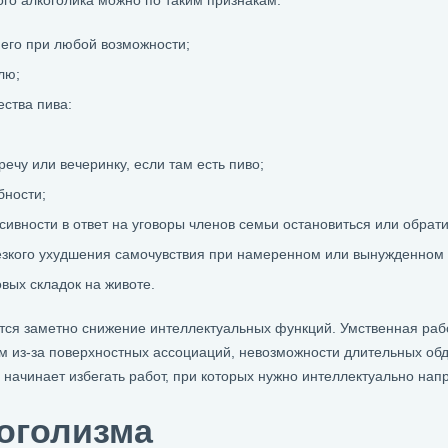
ого алкоголика можно по таким признакам:
 его при любой возможности;
лю;
ства пива:
ечу или вечеринку, если там есть пиво;
бности;
сивности в ответ на уговоры членов семьи остановиться или обратит
зкого ухудшения самочувствия при намеренном или вынужденном о
ых складок на животе.
тся заметно снижение интеллектуальных функций. Умственная работ
ом из-за поверхностных ассоциаций, невозможности длительных об
ачинает избегать работ, при которых нужно интеллектуально напр
оголизма