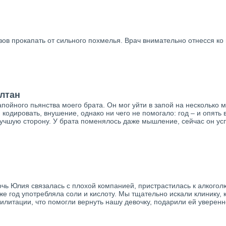
зов прокапать от сильного похмелья. Врач внимательно отнесся ко 
алтан
пойного пьянства моего брата. Он мог уйти в запой на несколько 
кодировать, внушение, однако ни чего не помогало: год – и опять 
 лучшую сторону. У брата поменялось даже мышление, сейчас он у
очь Юлия связалась с плохой компанией, пристрастилась к алкоголю
же год употребляла соли и кислоту. Мы тщательно искали клинику,
литации, что помогли вернуть нашу девочку, подарили ей уверенно