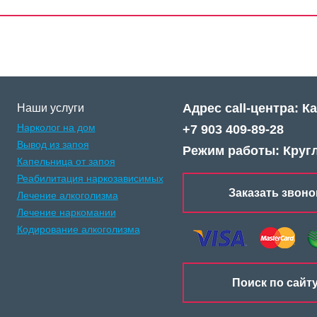
Адрес call-центра: К
Наши услуги
Нарколог на дом
+7 903 409-89-28
Вывод из запоя
Режим работы: Круг
Капельница от запоя
Реабилитация наркозависимых
Заказать звоно
Лечение алкоголизма
Лечение наркомании
Кодирование алкоголизма
Поиск по сайт