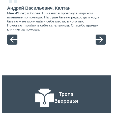
“
ан
Андрей Васильевич, Калтан
Ан
Мне 49 лет, и более 15 из них я провожу в морском
Хоч
о.
плаванье по полгода. На суше бываю редко, да и когда
тол
ю.
бываю – не могу найти себе места, много пью.
себя
Помогают прийти в себя капельницы. Спасибо врачам
свя
клиники за помощь.
вый
отн